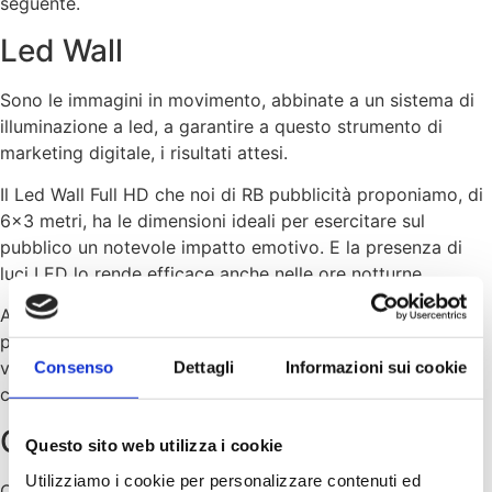
seguente.
Led Wall
Sono le immagini in movimento, abbinate a un sistema di
illuminazione a led, a garantire a questo strumento di
marketing digitale, i risultati attesi.
Il Led Wall Full HD che noi di RB pubblicità proponiamo, di
6×3 metri, ha le dimensioni ideali per esercitare sul
pubblico un notevole impatto emotivo. E la presenza di
luci LED lo rende efficace anche nelle ore notturne.
Abbiamo deciso di posizionarlo all’imbocco della strada
più trafficata che porta Bolzano chi proviene da Nord. La
visibilità del Led Wall è legata anche al logo a caratteri
Consenso
Dettagli
Informazioni sui cookie
cubitali proposto.
Gestione social
Questo sito web utilizza i cookie
Utilizziamo i cookie per personalizzare contenuti ed
Oggi, riuscire a sfruttare la grande portata mediatica dei