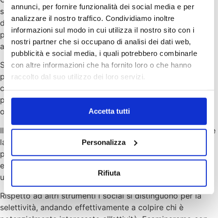
annunci, per fornire funzionalità dei social media e per
social network è una priorità per qualsiasi azienda
analizzare il nostro traffico. Condividiamo inoltre
desiderosa di espandere la propria clientela. Con ogni
informazioni sul modo in cui utilizza il nostro sito con i
probabilità, i social sono lo strumento migliore per
nostri partner che si occupano di analisi dei dati web,
aumentare il bacino di potenziali clienti.
pubblicità e social media, i quali potrebbero combinarle
Se attivare account su più canali è di per sé un ottimo
con altre informazioni che ha fornito loro o che hanno
punto di partenza, ancora più importante è essere
raccolto dal suo utilizzo dei loro servizi.
consapevoli su come sfruttarli adeguatamente. Contattaci
per avere informazioni sul livello di personalizzazione
ottenibile, e sulle nostre grafiche.
Accetta tutti
Il risultato sarà duplice. Se da un lato riuscirai a fidelizzare
la clientela, dall’altro attirerai nuovi clienti. Informando il
Personalizza
pubblico sulle ultima novità inserite in catalogo, o su
eventuali promozioni, vedrai la tua azienda beneficiare di
Rifiuta
una maggiore notorietà.
Rispetto ad altri strumenti i social si distinguono per la
selettività, andando effettivamente a colpire chi è