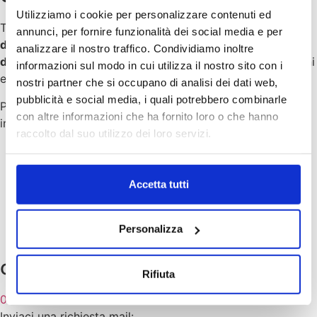
Utilizziamo i cookie per personalizzare contenuti ed
Ti accompagneremo passo per passo
nella pianificazione
annunci, per fornire funzionalità dei social media e per
della tua campagna pubblicitaria in città, con il supporto
analizzare il nostro traffico. Condividiamo inoltre
del nostro staff grafico e creativo
che realizzerà immagini
informazioni sul modo in cui utilizza il nostro sito con i
e slogan su misura per la tua azienda.
nostri partner che si occupano di analisi dei dati web,
pubblicità e social media, i quali potrebbero combinarle
Potrai così attirare l’attenzione dei potenziali clienti ed
con altre informazioni che ha fornito loro o che hanno
invogliarli a conoscerti meglio!
raccolto dal suo utilizzo dei loro servizi.
Accetta tutti
Personalizza
contattaci
Rifiuta
0461 1780788
Inviaci una richiesta mail: