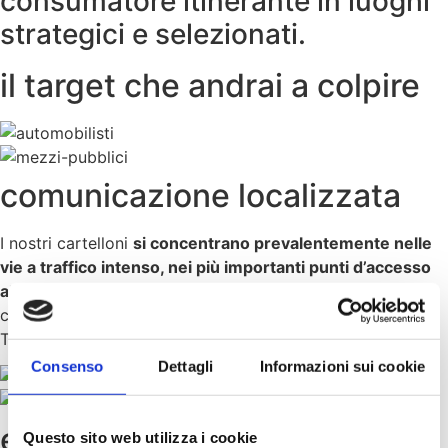
consumatore itinerante in luoghi
strategici e selezionati.
il target che andrai a colpire
comunicazione localizzata
I nostri cartelloni
si concentrano prevalentemente nelle
vie a traffico intenso, nei più importanti punti d’accesso
alla città e in prossimità di punti vendita
, intercettando
così i flussi di veicoli da e per il centro della città di
Trento.
Consenso
Dettagli
Informazioni sui cookie
ecco come funziona
Questo sito web utilizza i cookie