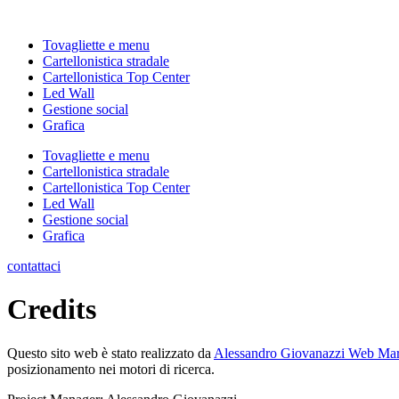
Vai
al
Tovagliette e menu
contenuto
Cartellonistica stradale
Cartellonistica Top Center
Led Wall
Gestione social
Grafica
Tovagliette e menu
Cartellonistica stradale
Cartellonistica Top Center
Led Wall
Gestione social
Grafica
contattaci
Credits
Questo sito web è stato realizzato da
Alessandro Giovanazzi Web Mar
posizionamento nei motori di ricerca.