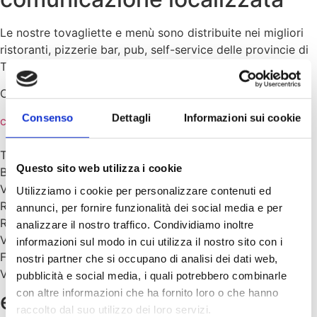
Le nostre tovagliette e menù sono distribuite nei migliori
ristoranti, pizzerie bar, pub, self-service delle provincie di
Trento, Bolzano, Verona
.
Contattaci per conoscere i locali convenzionati.
Consenso
Dettagli
Informazioni sui cookie
contattaci
Trento
Questo sito web utilizza i cookie
Bolzano
Verona
Utilizziamo i cookie per personalizzare contenuti ed
Rovereto
annunci, per fornire funzionalità dei social media e per
Riva / Arco
analizzare il nostro traffico. Condividiamo inoltre
Valsugana
informazioni sul modo in cui utilizza il nostro sito con i
Fiemme e Fassa
nostri partner che si occupano di analisi dei dati web,
Val di Non Sole
pubblicità e social media, i quali potrebbero combinarle
con altre informazioni che ha fornito loro o che hanno
ecco come funziona
raccolto dal suo utilizzo dei loro servizi.